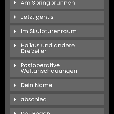
Am Springbrunnen
Jetzt geht’s
Im Skulpturenraum
Haikus und andere
Dreizeiler
Postoperative
Weltanschauungen
Dein Name
abschied
Der Bogen