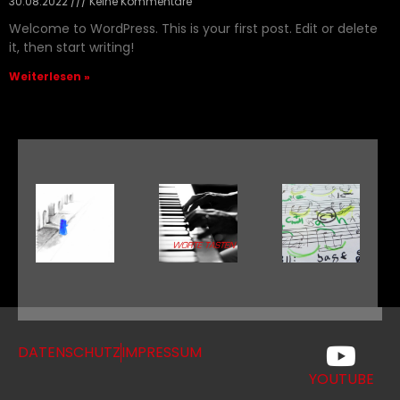
30.08.2022
Keine Kommentare
Welcome to WordPress. This is your first post. Edit or delete
it, then start writing!
Weiterlesen »
DATENSCHUTZ
IMPRESSUM
YOUTUBE