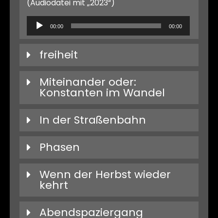
(Audiodatei mit „2023“)
Audio-
00:00
00:00
Player
freiheit
Miteinander oder:
Konstanten im Wandel
In der Straßenbahn
Phasen
Wenn der Herbst wieder
kehrt
Abendspaziergang