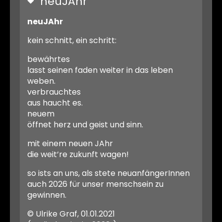
neuJAhr
neuJAhr
kein schnitt, ein schritt:
bewährtes
lasst seinen faden weiter in das leben
weben.
verbrauchtes
aus haucht es.
neuem
öffnet herz und geist und sinn.
mit einem neuen JAhr
die weit’re zukunft wagen!
so ists an uns, als stete neuanfängerInnen
auch 2026 für unser menschsein zu
gewinnen.
© Ulrike Graf, 01.01.2021