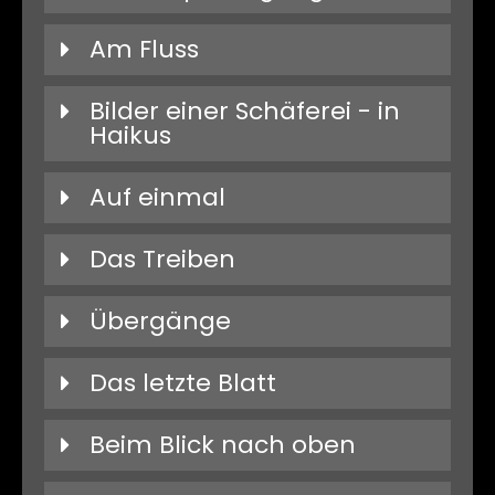
Am Fluss
Bilder einer Schäferei - in
Haikus
Auf einmal
Das Treiben
Übergänge
Das letzte Blatt
Beim Blick nach oben